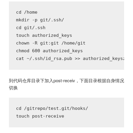
cd /home

mkdir -p git/.ssh/

cd git/.ssh

touch authorized_keys

chown -R git:git /home/git

chmod 600 authorized_keys

cat ~/.ssh/id_rsa.pub >> authorized_keysz
到代码仓库目录下加入post-receiv，下面目录根据自身情况
切换
cd /gitrepo/test.git/hooks/
