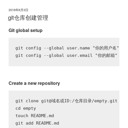
发
2018年8月3日
布
git仓库创建管理
于
Git global setup
git config --global user.name "你的用户名"

Create a new repository
git clone git@域名或ID:/仓库目录/empty.git

cd empty

touch README.md

git add README.md
