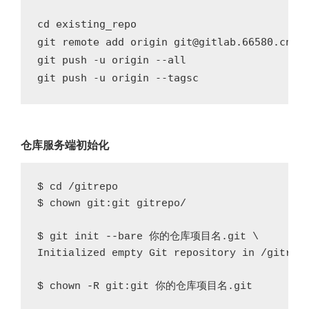
cd existing_repo

git remote add origin git@gitlab.66580.cn:zi
git push -u origin --all

git push -u origin --tagsc
仓库服务端初始化
$ cd 
/
gitrepo

$ chown git
:
git gitrepo
/
$ git init 
--
bare 你的仓库项目名
.
Initialized
 empty 
Git
 repository 
in
/
gitrep
$ chown -R git:git 你的仓库项目名.
git